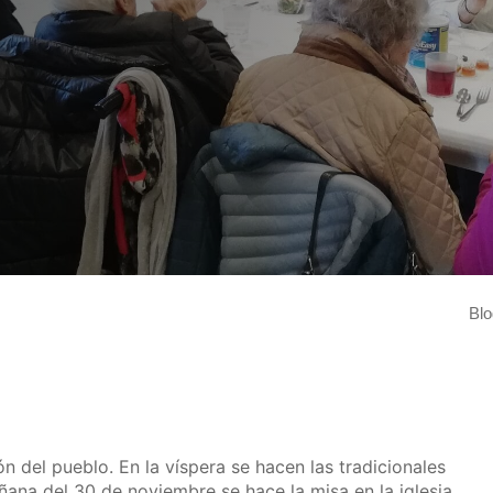
"
Blo
leer más
n del pueblo. En la víspera se hacen las tradicionales
añana del 30 de noviembre se hace la misa en la iglesia