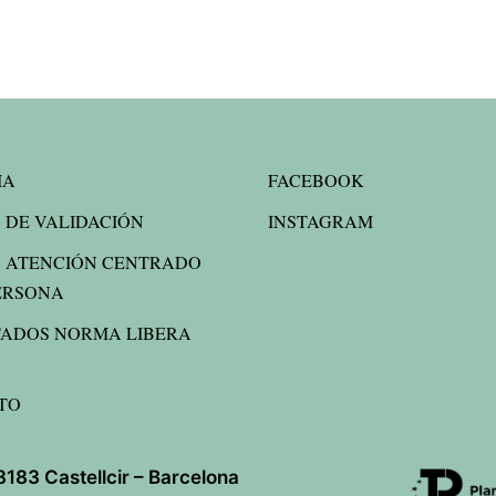
IA
FACEBOOK
 DE VALIDACIÓN
INSTAGRAM
 ATENCIÓN CENTRADO
ERSONA
TADOS NORMA LIBERA
TO
08183 Castellcir – Barcelona