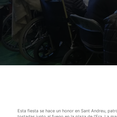
Esta fiesta se hace un honor en Sant Andreu, patró
tostadas junto al fuego en la plaza de l’Era. La m