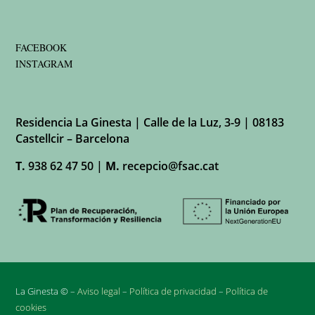
FACEBOOK
INSTAGRAM
Residencia La Ginesta | Calle de la Luz, 3-9 | 08183
Castellcir – Barcelona
T.
938 62 47 50 |
M.
recepcio@fsac.cat
La Ginesta © –
Aviso legal
–
Política de privacidad
–
Política de
cookies