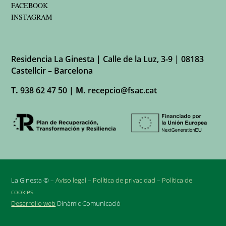
FACEBOOK
INSTAGRAM
Residencia La Ginesta | Calle de la Luz, 3-9 | 08183
Castellcir – Barcelona
T.
938 62 47 50 |
M.
recepcio@fsac.cat
La Ginesta © –
Aviso legal
–
Política de privacidad
–
Política de
cookies
Desarrollo web
Dinàmic Comunicació