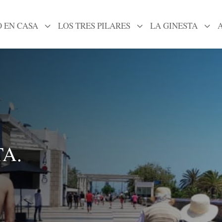
 EN CASA
3
LOS TRES PILARES
3
LA GINESTA
3
A.