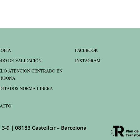
SOFIA
FACEBOOK
DO DE VALIDACIÓN
INSTAGRAM
LO ATENCIÓN CENTRADO EN
ERSONA
DITADOS NORMA LIBERA
ACTO
, 3-9 | 08183 Castellcir – Barcelona