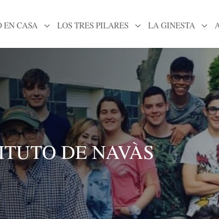
 EN CASA
3
LOS TRES PILARES
3
LA GINESTA
3
TITUTO DE NAVÀS