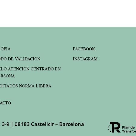
SOFIA
FACEBOOK
DO DE VALIDACIÓN
INSTAGRAM
LO ATENCIÓN CENTRADO EN
ERSONA
DITADOS NORMA LIBERA
ACTO
, 3-9 | 08183 Castellcir – Barcelona