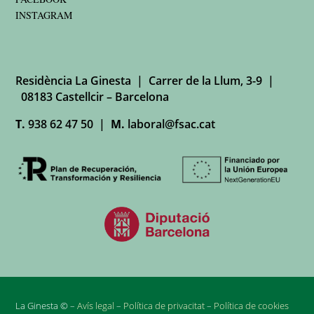
INSTAGRAM
Residència La Ginesta | Carrer de la Llum, 3-9 |
08183 Castellcir – Barcelona
T.
938 62 47 50 |
M.
laboral@fsac.cat
La Ginesta © –
Avís legal
–
Política de privacitat
–
Política de cookies